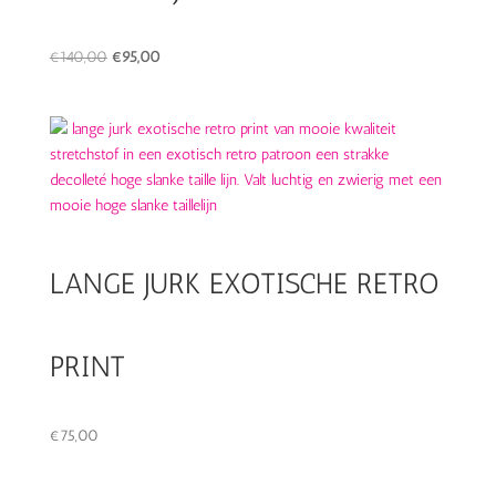
Oorspronkelijke
Huidige
€
140,00
€
95,00
prijs
prijs
was:
is:
€140,00.
€95,00.
LANGE JURK EXOTISCHE RETRO
PRINT
€
75,00