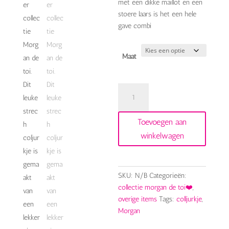
met een dikke maillot en een
stoere laars is het een hele
gave combi
Maat
morgan
zwart
coljurkje
Toevoegen aan
aantal
winkelwagen
SKU:
N/B
Categorieën:
collectie morgan de toi❤️
,
overige items
Tags:
colljurkje
,
Morgan