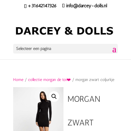
+31642147326
info@darcey-dolls.nl
Selecteer een pagina
Home
/
collectie morgan de toi❤️
/ morgan zwart coljurkje
MORGAN
ZWART