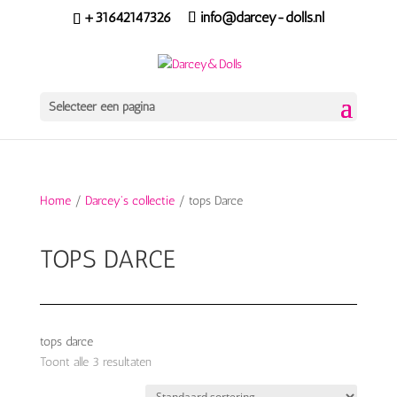
+31642147326
info@darcey-dolls.nl
Selecteer een pagina
Home
/
Darcey's collectie
/ tops Darce
TOPS DARCE
tops darce
Toont alle 3 resultaten