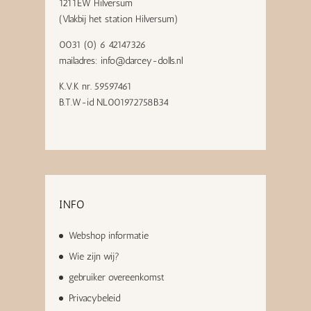
1211EW Hilversum
(Vlakbij het station Hilversum)
0031 (0) 6 42147326
mailadres:
info@darcey-dolls.nl
K.V.K nr. 59597461
B.T.W-id NL001972758B34
INFO
Webshop informatie
Wie zijn wij?
gebruiker overeenkomst
Privacybeleid