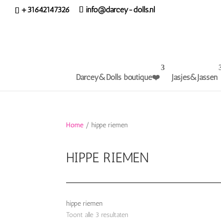
+31642147326
info@darcey-dolls.nl
Darcey&Dolls boutique❤️
Jasjes&Jassen
Home
/ hippe riemen
HIPPE RIEMEN
hippe riemen
Toont alle 3 resultaten