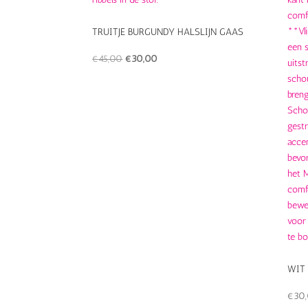
TRUITJE BURGUNDY HALSLIJN GAAS
Oorspronkelijke
Huidige
€
45,00
€
30,00
prijs
prijs
was:
is:
€45,00.
€30,00.
WIT
€
30