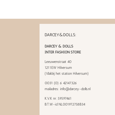
DARCEY&DOLLS:
DARCEY & DOLLS
INTER FASHION STORE
Leeuwenstraat 40
1211EW Hilversum
(Vlakbij het station Hilversum)
0031 (0) 6 42147326
mailadres:
info@darcey-dolls.nl
K.V.K nr. 59597461
B.T.W-id NL001972758B34