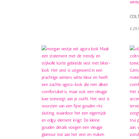
COLT
€
29