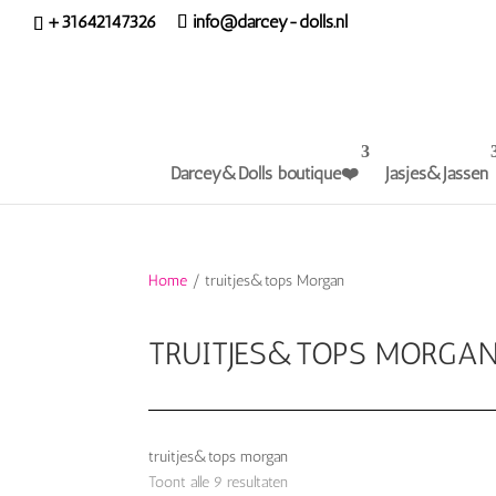
+31642147326
info@darcey-dolls.nl
Darcey&Dolls boutique❤️
Jasjes&Jassen
Home
/ truitjes&tops Morgan
TRUITJES&TOPS MORGA
truitjes&tops morgan
Toont alle 9 resultaten