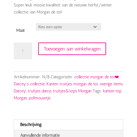
Super leuk mooie kwaliteit van de nieuwe herfst/winter
collectie van Morgan de toi!
Maat
morgan
Toevoegen aan winkelwagen
kanten
top
met
pofmouwtje
Artikelnummer:
N/B
Categorieën:
collectie morgan de toi❤️
,
aantal
Darcey's collectie
,
Kanten truitjes morgan de toi
,
overige items
Darcey
,
truitjes darce
,
truitjes&tops Morgan
Tags:
kanten top
,
Morgan
,
pofmouwtje
Beschrijving
Aanvullende informatie