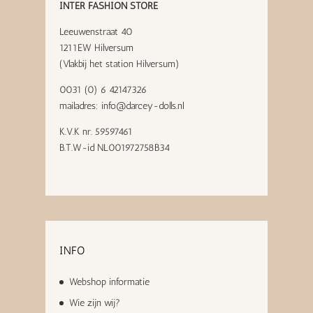
INTER FASHION STORE
Leeuwenstraat 40
1211EW Hilversum
(Vlakbij het station Hilversum)
0031 (0) 6 42147326
mailadres:
info@darcey-dolls.nl
K.V.K nr. 59597461
B.T.W-id NL001972758B34
INFO
Webshop informatie
Wie zijn wij?