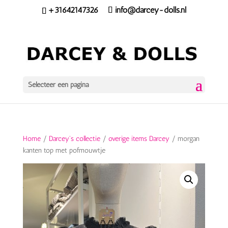
+31642147326
info@darcey-dolls.nl
Selecteer een pagina
Home
/
Darcey's collectie
/
overige items Darcey
/ morgan
kanten top met pofmouwtje