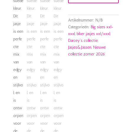
XXL
aantal
Artikelnummer:
N/B
Categorieën:
Big sizes xxl-
xxxl
,
biker jasjes xxl/xxxl
,
Darcey's collectie
,
Jasjes&Jassen
,
Nieuwe
collectie zomer 2026