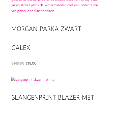
MORGAN PARKA ZWART
GALEX
Oorspronkelijke
Huidige
€
140,00
€
95,00
prijs
prijs
was:
is:
€140,00.
€95,00.
SLANGENPRINT BLAZER MET