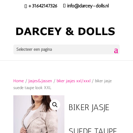
+31642147326
info@darcey-dolls.nl
Selecteer een pagina
Home
/
Jasjes&Jassen
/
biker jasjes xxl/xxxl
/ biker jasje
suede taupe look XXL
BIKER JASJE
SUEDE TAUPE