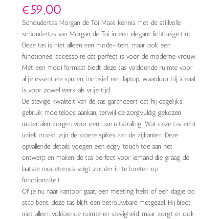
€
59,00
Schoudertas Morgan de Toi Maak kennis met de stijlvolle
schoudertas van Morgan de Toi in een elegant lichtbeige tint.
Deze tas is niet alleen een mode-item, maar ook een
functioneel accessoire dat perfect is voor de moderne vrouw.
Met een mooi formaat biedt deze tas voldoende ruimte voor
al je essentiële spullen, inclusief een laptop, waardoor hij ideaal
is voor zowel werk als vrije tijd.
De stevige kwaliteit van de tas garandeert dat hij dagelijks
gebruik moeiteloos aankan, terwijl de zorgvuldig gekozen
materialen zorgen voor een luxe uitstraling. Wat deze tas echt
uniek maakt, zijn de stoere spikes aan de zijkanten. Deze
opvallende details voegen een edgy touch toe aan het
ontwerp en maken de tas perfect voor iemand die graag de
laatste modetrends volgt zonder in te boeten op
functionaliteit.
Of je nu naar kantoor gaat, een meeting hebt of een dagje op
stap bent, deze tas blijft een betrouwbare metgezel. Hij biedt
niet alleen voldoende ruimte en stevigheid, maar zorgt er ook