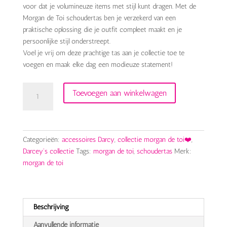
voor dat je volumineuze items met stijl kunt dragen. Met de
Morgan de Toi schoudertas ben je verzekerd van een
praktische oplossing die je outfit compleet maakt en je
persoonlijke stijl onderstreept.
Voel je vrij om deze prachtige tas aan je collectie toe te
voegen en maak elke dag een modieuze statement!
schoudertas
Toevoegen aan winkelwagen
Morgan
de
toi
aantal
Categorieën:
accessoires Darcy
,
collectie morgan de toi❤️
,
Darcey's collectie
Tags:
morgan de toi
,
schoudertas
Merk:
morgan de toi
Beschrijving
Aanvullende informatie