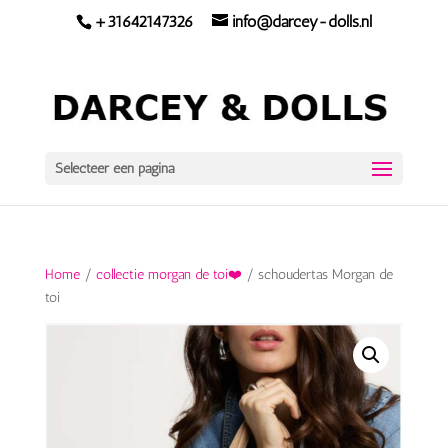
+31642147326
info@darcey-dolls.nl
Selecteer een pagina
Home
/
collectie morgan de toi❤️
/ schoudertas Morgan de
toi