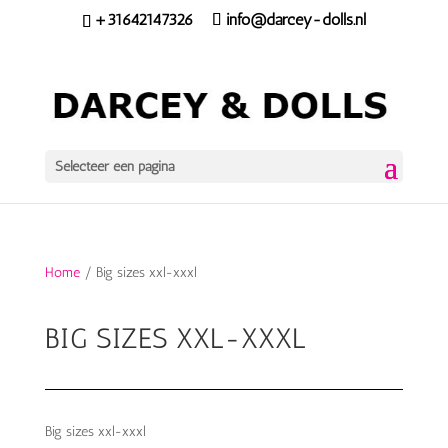
+31642147326
info@darcey-dolls.nl
Selecteer een pagina
Home
/ Big sizes xxl-xxxl
BIG SIZES XXL-XXXL
Big sizes xxl-xxxl