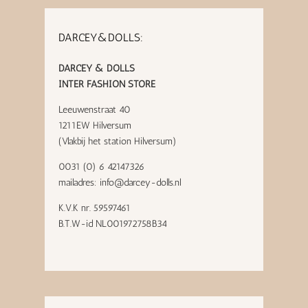
DARCEY&DOLLS:
DARCEY & DOLLS
INTER FASHION STORE
Leeuwenstraat 40
1211EW Hilversum
(Vlakbij het station Hilversum)
0031 (0) 6 42147326
mailadres:
info@darcey-dolls.nl
K.V.K nr. 59597461
B.T.W-id NL001972758B34