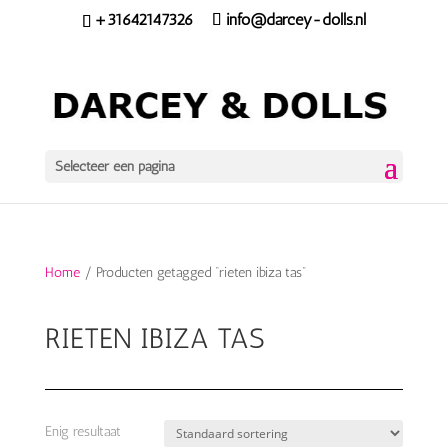
+31642147326
info@darcey-dolls.nl
Selecteer een pagina
Home
/ Producten getagged “rieten ibiza tas”
RIETEN IBIZA TAS
Enig resultaat