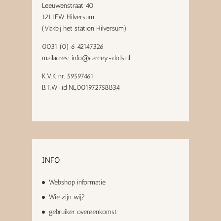
Leeuwenstraat 40
1211EW Hilversum
(Vlakbij het station Hilversum)
0031 (0) 6 42147326
mailadres:
info@darcey-dolls.nl
K.V.K nr. 59597461
B.T.W-id NL001972758B34
INFO
Webshop informatie
Wie zijn wij?
gebruiker overeenkomst