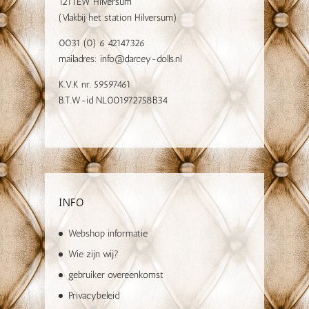
1211EW Hilversum
(Vlakbij het station Hilversum)
0031 (0) 6 42147326
mailadres:
info@darcey-dolls.nl
K.V.K nr. 59597461
B.T.W-id NL001972758B34
INFO
Webshop informatie
Wie zijn wij?
gebruiker overeenkomst
Privacybeleid