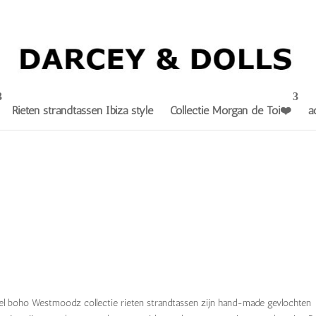
Rieten strandtassen Ibiza style
Collectie Morgan de Toi❤️
a
del boho Westmoodz collectie rieten strandtassen zijn hand-made gevlochten