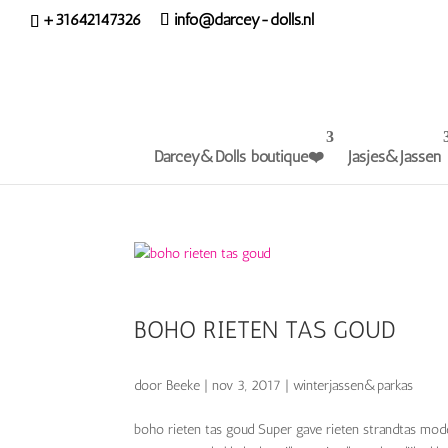
+31642147326
info@darcey-dolls.nl
Darcey&Dolls boutique❤️
Jasjes&Jassen
BOHO RIETEN TAS GOUD
door
Beeke
|
nov 3, 2017
|
winterjassen&parkas
boho rieten tas goud Super gave rieten strandtas mo