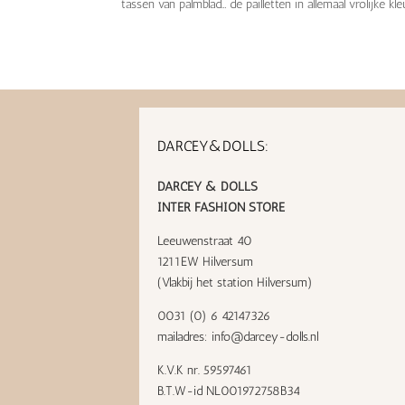
tassen van palmblad… de pailletten in allemaal vrolijke k
DARCEY&DOLLS:
DARCEY & DOLLS
INTER FASHION STORE
Leeuwenstraat 40
1211EW Hilversum
(Vlakbij het station Hilversum)
0031 (0) 6 42147326
mailadres:
info@darcey-dolls.nl
K.V.K nr. 59597461
B.T.W-id NL001972758B34