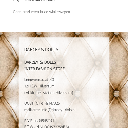
Geen producten in de winkelwagen.
DARCEY&DOLLS:
DARCEY & DOLLS
INTER FASHION STORE
Leeuwenstraat 40
1211EW Hilversum
(Vlakbij het station Hilversum)
0031 (0) 6 42147326
mailadres:
info@darcey-dolls.nl
K.V.K nr. 59597461
B.T.W-id NL001972758B34