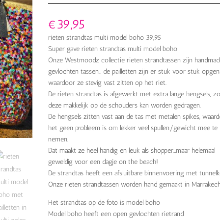
€
39,95
rieten strandtas multi model boho 39,95
Super gave rieten strandtas multi model boho
Onze Westmoodz collectie rieten strandtassen zijn handmad
gevlochten tassen… de pailletten zijn er stuk voor stuk opgen
waardoor ze stevig vast zitten op het riet.
De rieten strandtas is afgewerkt met extra lange hengsels, z
deze makkelijk op de schouders kan worden gedragen.
De hengsels zitten vast aan de tas met metalen spikes, waar
het geen probleem is om lekker veel spullen/gewicht mee te
nemen.
Dat maakt ze heel handig en leuk als shopper…maar helemaal
geweldig voor een dagje on the beach!
De strandtas heeft een afsluitbare binnenvoering met tunnelk
Onze rieten strandtassen worden hand gemaakt in Marrakech
Het strandtas op de foto is model boho
Model boho heeft een open gevlochten rietrand