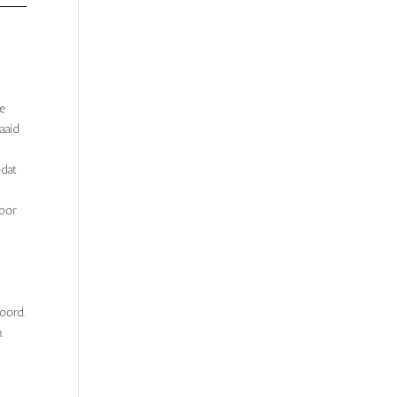
e
aaid
odat
door
oord.
.