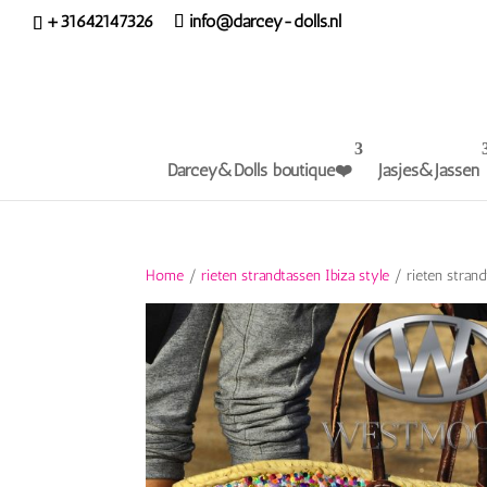
+31642147326
info@darcey-dolls.nl
Darcey&Dolls boutique❤️
Jasjes&Jassen
Home
/
rieten strandtassen Ibiza style
/ rieten stran