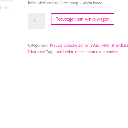
Boho Medium size 35cm hoog – 45cm breed
rieten
Toevoegen aan winkelwagen
strandtas
multi
model
boho
Categorieën:
Nieuwe collectie zomer 2026
,
rieten strandtas
aantal
Ibiza style
Tags:
multi color
,
rieten strandtas
,
strandtas