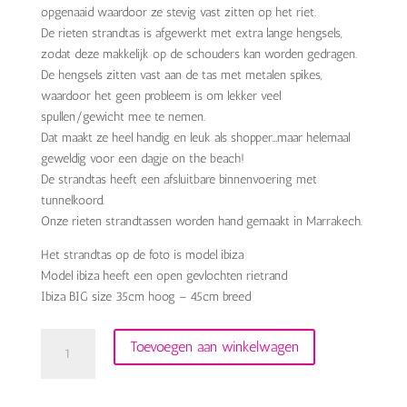
opgenaaid waardoor ze stevig vast zitten op het riet.
De rieten strandtas is afgewerkt met extra lange hengsels,
zodat deze makkelijk op de schouders kan worden gedragen.
De hengsels zitten vast aan de tas met metalen spikes,
waardoor het geen probleem is om lekker veel
spullen/gewicht mee te nemen.
Dat maakt ze heel handig en leuk als shopper…maar helemaal
geweldig voor een dagje on the beach!
De strandtas heeft een afsluitbare binnenvoering met
tunnelkoord.
Onze rieten strandtassen worden hand gemaakt in Marrakech.
Het strandtas op de foto is model ibiza
Model ibiza heeft een open gevlochten rietrand
Ibiza BIG size 35cm hoog – 45cm breed
rieten
Toevoegen aan winkelwagen
strandtas
multi
color