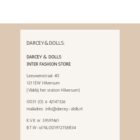
DARCEY&DOLLS:
DARCEY & DOLLS
INTER FASHION STORE
Leeuwenstraat 40
1211EW Hilversum
(Vlakbij het station Hilversum)
0031 (0) 6 42147326
mailadres:
info@darcey-dolls.nl
K.V.K nr. 59597461
B.T.W-id NL001972758B34