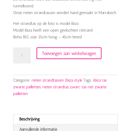
tunnelkoord.
Onze rieten strandtassen worden hand gemaakt in Marrakech.
Het strandtas op de foto is model ibiza
Model ibiza heeft een open gevlochten rietrand
Boho BIG size 35cm hoog – 45cm breed
rieten
Toevoegen aan winkelwagen
strandtas
boho
black
aantal
Categorie:
rieten strandtassen Ibiza style
Tags:
ibiza tas
zwarte pailletten
,
rieten strandtas zwart
,
tas riet zwarte
pailletten
Beschrijving
Aanvullende informatie