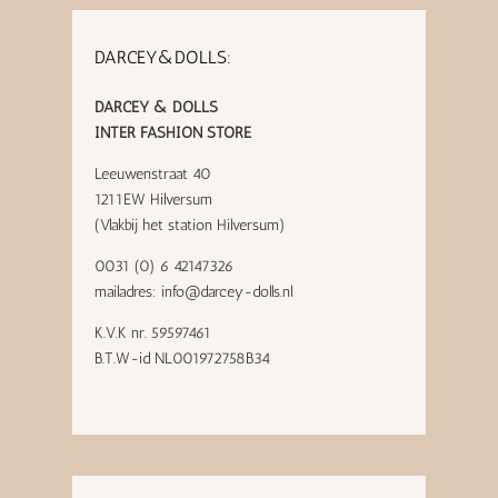
DARCEY&DOLLS:
DARCEY & DOLLS
INTER FASHION STORE
Leeuwenstraat 40
1211EW Hilversum
(Vlakbij het station Hilversum)
0031 (0) 6 42147326
mailadres:
info@darcey-dolls.nl
K.V.K nr. 59597461
B.T.W-id NL001972758B34