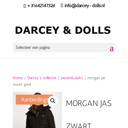
+31642147326
info@darcey-dolls.nl
Selecteer een pagina
Home
/
Darcey's collectie
/
jassen&jacks
/ morgan jas
zwart gival
Aanbieding!
MORGAN JAS
ZWART