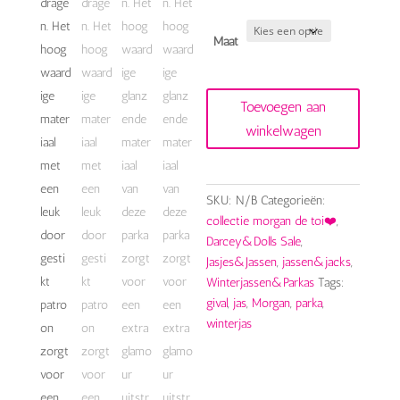
Maat
morgan
Toevoegen aan
jas
winkelwagen
zwart
gival
aantal
SKU:
N/B
Categorieën:
collectie morgan de toi❤️
,
Darcey&Dolls Sale
,
Jasjes&Jassen
,
jassen&jacks
,
Winterjassen&Parkas
Tags:
gival
,
jas
,
Morgan
,
parka
,
winterjas