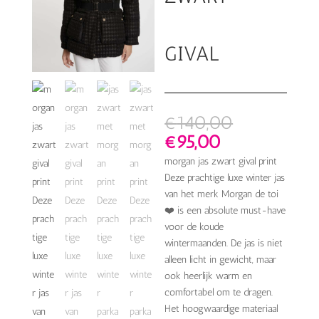
GIVAL
Oorspronke
€
140,00
prijs
Huidige
€
95,00
was:
prijs
morgan jas zwart gival print
€140,00.
is:
Deze prachtige luxe winter jas
€95,00.
van het merk Morgan de toi
❤️ is een absolute must-have
voor de koude
wintermaanden. De jas is niet
alleen licht in gewicht, maar
ook heerlijk warm en
comfortabel om te dragen.
Het hoogwaardige materiaal