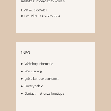
mailadres:
info@darcey-dolls.nl
K.V.K nr. 59597461
B.T.W-id NL001972758B34
INFO
Webshop informatie
Wie zijn wij?
gebruiker overeenkomst
Privacybeleid
Contact met onze boutique