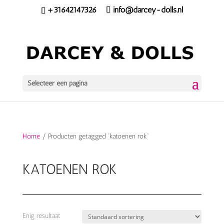
+31642147326
info@darcey-dolls.nl
Selecteer een pagina
Home
/ Producten getagged “katoenen rok”
KATOENEN ROK
Enig resultaat