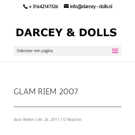
+31642147326
info@darcey-dolls.nl
Selecteer een pagina
GLAM RIEM 2007
door
Beeke
|
okt 26, 2017
|
0 Reacties