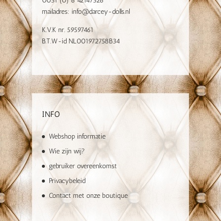
0031 (0) 6 42147326
mailadres:
info@darcey-dolls.nl
K.V.K nr. 59597461
B.T.W-id NL001972758B34
INFO
Webshop informatie
Wie zijn wij?
gebruiker overeenkomst
Privacybeleid
Contact met onze boutique