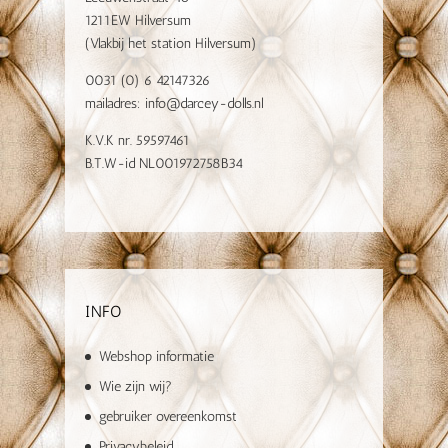
1211EW Hilversum
(Vlakbij het station Hilversum)
0031 (0) 6 42147326
mailadres:
info@darcey-dolls.nl
K.V.K nr. 59597461
B.T.W-id NL001972758B34
INFO
Webshop informatie
Wie zijn wij?
gebruiker overeenkomst
Privacybeleid