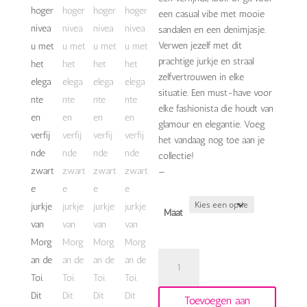
een casual vibe met mooie
sandalen en een denimjasje.
Verwen jezelf met dit
prachtige jurkje en straal
zelfvertrouwen in elke
situatie. Een must-have voor
elke fashionista die houdt van
glamour en elegantie. Voeg
het vandaag nog toe aan je
collectie!
—
Maat
zwart
glitter
jurkje
Toevoegen aan
morgan