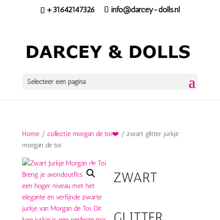
+31642147326
info@darcey-dolls.nl
Selecteer een pagina
Home
/
collectie morgan de toi❤️
/ zwart glitter jurkje
morgan de toi
ZWART
GLITTER