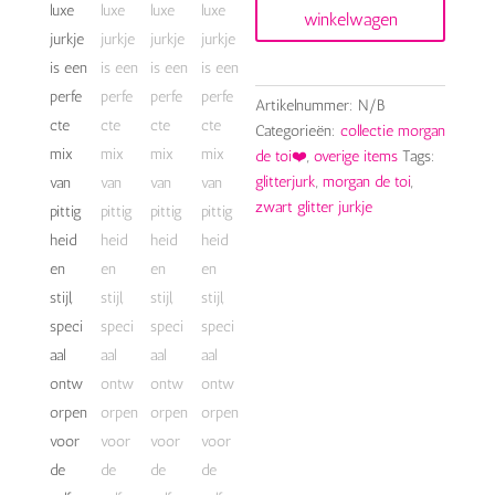
winkelwagen
de
toi
aantal
Artikelnummer:
N/B
Categorieën:
collectie morgan
de toi❤️
,
overige items
Tags:
glitterjurk
,
morgan de toi
,
zwart glitter jurkje