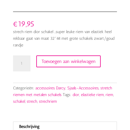
€
19,95
strech riem dior schakel …super leuke riem van elastiek heel
rekbaar gaat van maat 32™44 met grote schakels zwart/goud
randje
strech
Toevoegen aan winkelwagen
riem
dior
schakel
zwart
Categorieën:
accessoires Darcy
,
Sjaals-Accessoires
,
stretch
aantal
riemen met metalen schakels
Tags:
dior
,
elastieke riem
,
riem
,
schakel
,
strech
,
strechriem
Beschrijving