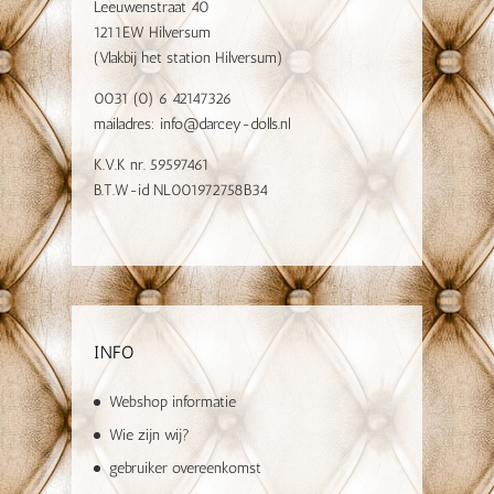
Leeuwenstraat 40
1211EW Hilversum
(Vlakbij het station Hilversum)
0031 (0) 6 42147326
mailadres:
info@darcey-dolls.nl
K.V.K nr. 59597461
B.T.W-id NL001972758B34
INFO
Webshop informatie
Wie zijn wij?
gebruiker overeenkomst