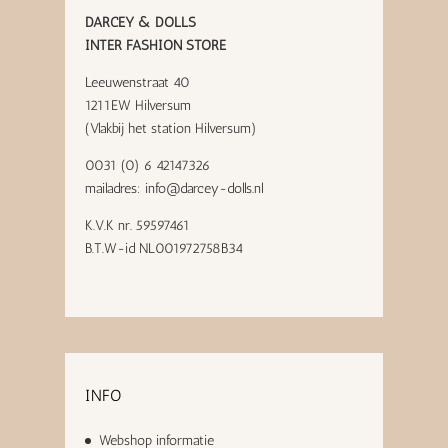
DARCEY & DOLLS
INTER FASHION STORE
Leeuwenstraat 40
1211EW Hilversum
(Vlakbij het station Hilversum)
0031 (0) 6 42147326
mailadres:
info@darcey-dolls.nl
K.V.K nr. 59597461
B.T.W-id NL001972758B34
INFO
Webshop informatie