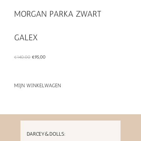
MORGAN PARKA ZWART
GALEX
Oorspronkelijke
Huidige
€
140,00
€
95,00
prijs
prijs
was:
is:
€140,00.
€95,00.
MIJN WINKELWAGEN
DARCEY&DOLLS: