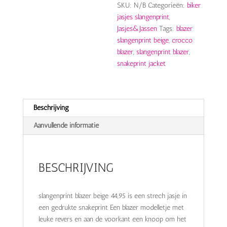
SKU:
N/B
Categorieën:
biker
jasjes slangenprint
,
Jasjes&Jassen
Tags:
blazer
slangenprint beige
,
crocco
blazer
,
slangenprint blazer
,
snakeprint jacket
Beschrijving
Aanvullende informatie
BESCHRIJVING
slangenprint blazer beige 44,95 is een strech jasje in
een gedrukte snakeprint Een blazer modelletje met
leuke revers en aan de voorkant een knoop om het