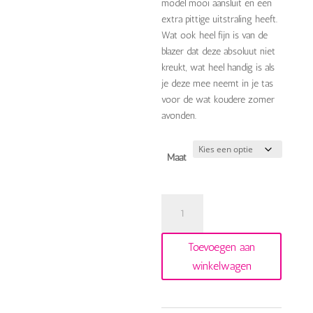
model mooi aansluit en een
extra pittige uitstraling heeft.
Wat ook heel fijn is van de
blazer dat deze absoluut niet
kreukt, wat heel handig is als
je deze mee neemt in je tas
voor de wat koudere zomer
avonden.
Maat
slangenprint
blazer
beige
Toevoegen aan
44-
winkelwagen
95
aantal