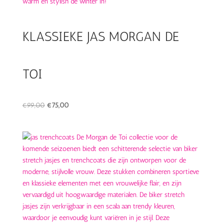
KLASSIEKE JAS MORGAN DE
TOI
Oorspronkelijke
Huidige
€
99,00
€
75,00
prijs
prijs
was:
is:
€99,00.
€75,00.