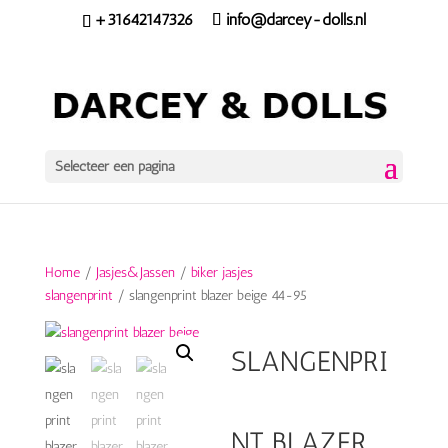
+31642147326
info@darcey-dolls.nl
Selecteer een pagina
Home
/
Jasjes&Jassen
/
biker jasjes
slangenprint
/ slangenprint blazer beige 44-95
SLANGENPRI
NT BLAZER