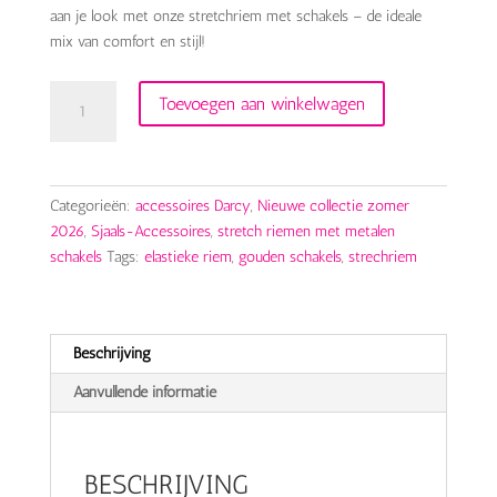
aan je look met onze stretchriem met schakels – de ideale
mix van comfort en stijl!
riem
Toevoegen aan winkelwagen
elastiek
met
gouden
schakels
Categorieën:
accessoires Darcy
,
Nieuwe collectie zomer
aantal
2026
,
Sjaals-Accessoires
,
stretch riemen met metalen
schakels
Tags:
elastieke riem
,
gouden schakels
,
strechriem
Beschrijving
Aanvullende informatie
BESCHRIJVING