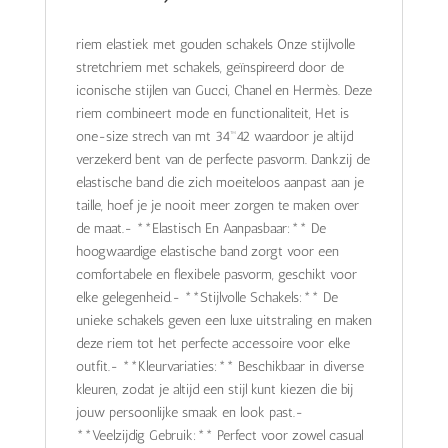
riem elastiek met gouden schakels Onze stijlvolle
stretchriem met schakels, geïnspireerd door de
iconische stijlen van Gucci, Chanel en Hermès. Deze
riem combineert mode en functionaliteit, Het is
one-size strech van mt 34™42 waardoor je altijd
verzekerd bent van de perfecte pasvorm. Dankzij de
elastische band die zich moeiteloos aanpast aan je
taille, hoef je je nooit meer zorgen te maken over
de maat.- **Elastisch En Aanpasbaar:** De
hoogwaardige elastische band zorgt voor een
comfortabele en flexibele pasvorm, geschikt voor
elke gelegenheid.- **Stijlvolle Schakels:** De
unieke schakels geven een luxe uitstraling en maken
deze riem tot het perfecte accessoire voor elke
outfit.- **Kleurvariaties:** Beschikbaar in diverse
kleuren, zodat je altijd een stijl kunt kiezen die bij
jouw persoonlijke smaak en look past.-
**Veelzijdig Gebruik:** Perfect voor zowel casual