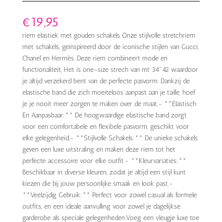
€
19,95
riem elastiek met gouden schakels Onze stijlvolle stretchriem
met schakels, geïnspireerd door de iconische stijlen van Gucci,
Chanel en Hermès. Deze riem combineert mode en
functionaliteit, Het is one-size strech van mt 34™42 waardoor
je altijd verzekerd bent van de perfecte pasvorm. Dankzij de
elastische band die zich moeiteloos aanpast aan je taille, hoef
je je nooit meer zorgen te maken over de maat.- **Elastisch
En Aanpasbaar:** De hoogwaardige elastische band zorgt
voor een comfortabele en flexibele pasvorm, geschikt voor
elke gelegenheid.- **Stijlvolle Schakels:** De unieke schakels
geven een luxe uitstraling en maken deze riem tot het
perfecte accessoire voor elke outfit.- **Kleurvariaties:**
Beschikbaar in diverse kleuren, zodat je altijd een stijl kunt
kiezen die bij jouw persoonlijke smaak en look past.-
**Veelzijdig Gebruik:** Perfect voor zowel casual als formele
outfits, en een ideale aanvulling voor zowel je dagelijkse
garderobe als speciale gelegenheden.Voeg een vleugje luxe toe