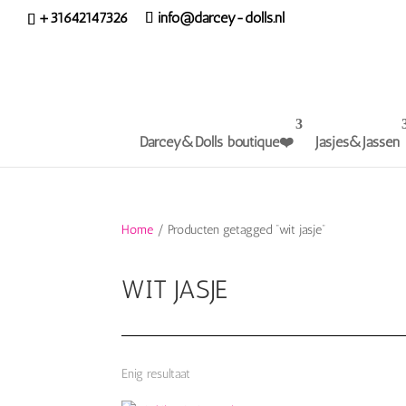
+31642147326
info@darcey-dolls.nl
Darcey&Dolls boutique❤️
Jasjes&Jassen
Home
/ Producten getagged “wit jasje”
WIT JASJE
Enig resultaat