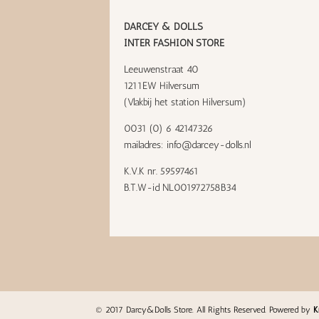
DARCEY & DOLLS
INTER FASHION STORE
Leeuwenstraat 40
1211EW Hilversum
(Vlakbij het station Hilversum)
0031 (0) 6 42147326
mailadres:
info@darcey-dolls.nl
K.V.K nr. 59597461
B.T.W-id NL001972758B34
© 2017 Darcy&Dolls Store. All Rights Reserved. Powered by
K