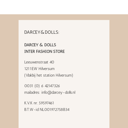
DARCEY&DOLLS:
DARCEY & DOLLS
INTER FASHION STORE
Leeuwenstraat 40
1211EW Hilversum
(Vlakbij het station Hilversum)
0031 (0) 6 42147326
mailadres:
info@darcey-dolls.nl
K.V.K nr. 59597461
B.T.W-id NL001972758B34