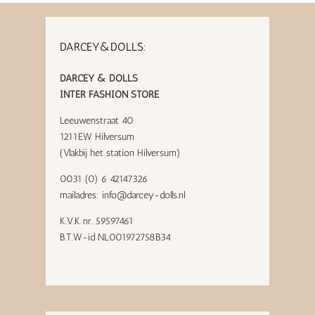
DARCEY&DOLLS:
DARCEY & DOLLS
INTER FASHION STORE
Leeuwenstraat 40
1211EW Hilversum
(Vlakbij het station Hilversum)
0031 (0) 6 42147326
mailadres:
info@darcey-dolls.nl
K.V.K nr. 59597461
B.T.W-id NL001972758B34