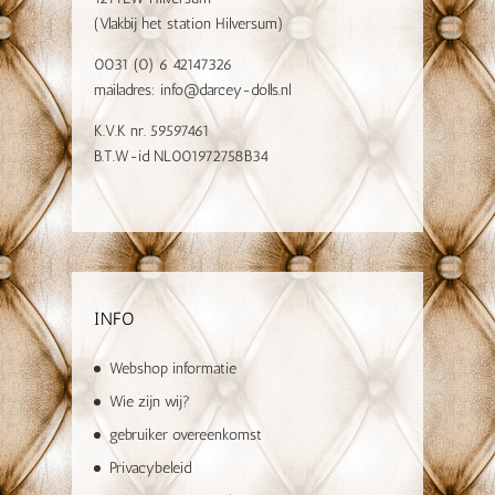
(Vlakbij het station Hilversum)
0031 (0) 6 42147326
mailadres:
info@darcey-dolls.nl
K.V.K nr. 59597461
B.T.W-id NL001972758B34
INFO
Webshop informatie
Wie zijn wij?
gebruiker overeenkomst
Privacybeleid