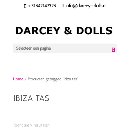
+31642147326
info@darcey-dolls.nl
Selecteer een pagina
Home
/ Producten getagged “ibiza tas”
IBIZA TAS
Toont alle 9 resultaten