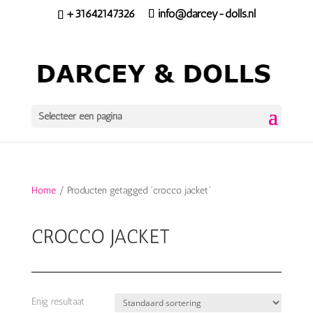
+31642147326
info@darcey-dolls.nl
Selecteer een pagina
Home
/ Producten getagged “crocco jacket”
CROCCO JACKET
Enig resultaat