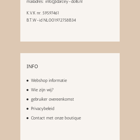
mailadres:
info@darcey-dolls.nl
K.V.K nr. 59597461
B.T.W-id NL001972758B34
INFO
Webshop informatie
Wie zijn wij?
gebruiker overeenkomst
Privacybeleid
Contact met onze boutique