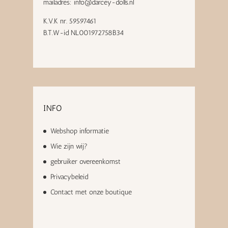
mailadres:
info@darcey-dolls.nl
K.V.K nr. 59597461
B.T.W-id NL001972758B34
INFO
Webshop informatie
Wie zijn wij?
gebruiker overeenkomst
Privacybeleid
Contact met onze boutique