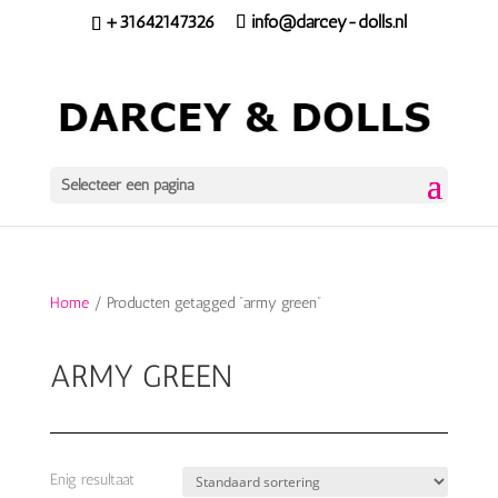
+31642147326
info@darcey-dolls.nl
Selecteer een pagina
Home
/ Producten getagged “army green”
ARMY GREEN
Enig resultaat