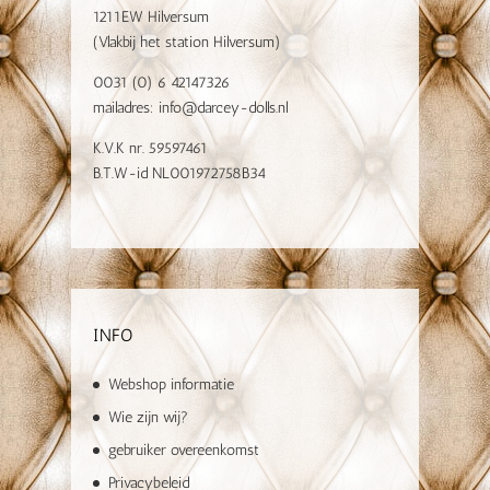
1211EW Hilversum
(Vlakbij het station Hilversum)
0031 (0) 6 42147326
mailadres:
info@darcey-dolls.nl
K.V.K nr. 59597461
B.T.W-id NL001972758B34
INFO
Webshop informatie
Wie zijn wij?
gebruiker overeenkomst
Privacybeleid