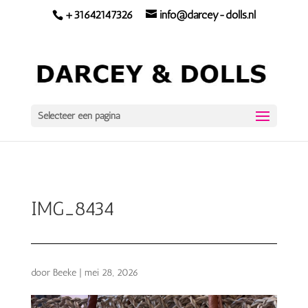
+31642147326
info@darcey-dolls.nl
Selecteer een pagina
IMG_8434
door
Beeke
|
mei 28, 2026