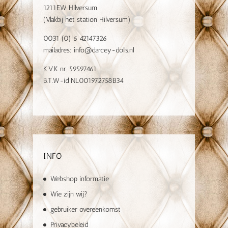
1211EW Hilversum
(Vlakbij het station Hilversum)
0031 (0) 6 42147326
mailadres:
info@darcey-dolls.nl
K.V.K nr. 59597461
B.T.W-id NL001972758B34
INFO
Webshop informatie
Wie zijn wij?
gebruiker overeenkomst
Privacybeleid