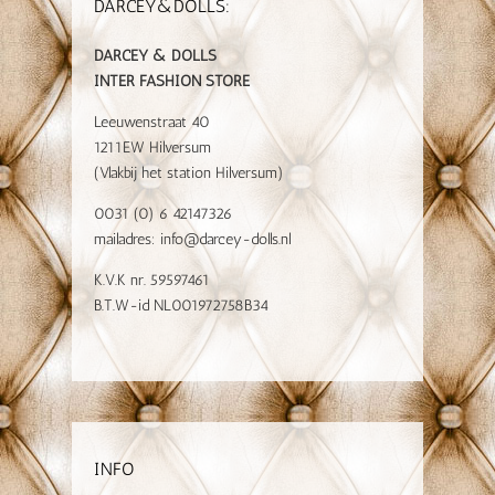
DARCEY&DOLLS:
DARCEY & DOLLS
INTER FASHION STORE
Leeuwenstraat 40
1211EW Hilversum
(Vlakbij het station Hilversum)
0031 (0) 6 42147326
mailadres:
info@darcey-dolls.nl
K.V.K nr. 59597461
B.T.W-id NL001972758B34
INFO