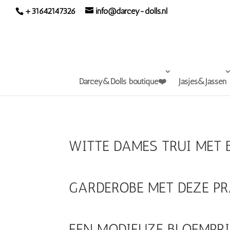
+31642147326
info@darcey-dolls.nl
Darcey&Dolls boutique❤️
Jasjes&Jassen
WITTE DAMES TRUI MET 
GARDEROBE MET DEZE PR
EEN MODIEUZE BLOEMPRI