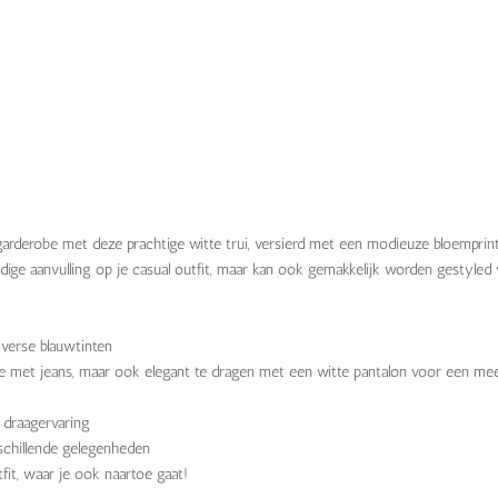
garderobe met deze prachtige witte trui, versierd met een modieuze bloemprint
eldige aanvulling op je casual outfit, maar kan ook gemakkelijk worden gestyled
iverse blauwtinten
atie met jeans, maar ook elegant te dragen met een witte pantalon voor een me
 draagervaring
rschillende gelegenheden
fit, waar je ook naartoe gaat!