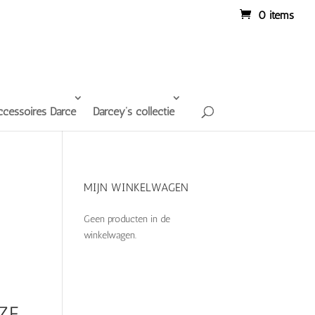
0 items
ccessoires Darce
Darcey’s collectie
MIJN WINKELWAGEN
Geen producten in de
winkelwagen.
T
ZE