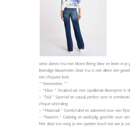
witte dames trui met bloem Breng kleur en leven in je 
levendige blauwtinten. Deze trui is niet alleen een gew
een chiquere look.
**Kenmerken:**
– *Kleur:* Stralend wit met opvallende bloemprint in d
– *Stijl:* Sportief en casual, perfect voor in combin
chique uitstraling
– *Materiaal:* Comfortabel en ademend voor een fijne
– *Pasvorm:* Gelukkig en veelzijdig, geschikt voor ve
Met deze trui voeg je een speelse touch toe aan je out