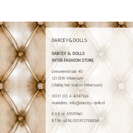
DARCEY&DOLLS:
DARCEY & DOLLS
INTER FASHION STORE
Leeuwenstraat 40
1211EW Hilversum
(Vlakbij het station Hilversum)
0031 (0) 6 42147326
mailadres:
info@darcey-dolls.nl
K.V.K nr. 59597461
B.T.W-id NL001972758B34